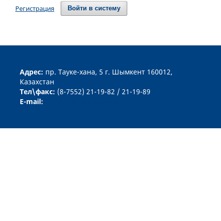
Регистрация
Войти в систему
Aдрес:
пр. Тауке-хана, 5 г. Шымкент 160012,
Казахстан
Тел\факс:
(8-7552) 21-19-82 / 21-19-89
E-mail:
au.journal@auezov.edu.kz