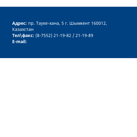
Aдрес:
пр. Тауке-хана, 5 г. Шымкент 160012,
Казахстан
Тел\факс:
(8-7552) 21-19-82 / 21-19-89
E-mail:
au.journal@auezov.edu.kz